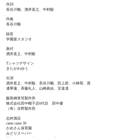
作詞
長谷川暢、酒井直之、中村駿
作曲
長谷川暢
録音
学園坂スタジオ
振付
酒井直之、中村駿
Tシャツデザイン
きたがわゆう
出演
酒井直之、中村駿、長谷川暢、田上碧、小林萌、渡
邊華蓮、斉藤礼人、山崎眞結、宝達凜
飯島桐箪笥製作所
株式会社田中帽子店6代目 田中優
（有）水野製作所
志村酒店
came came 30
かめさん保育園
みどりスーパー