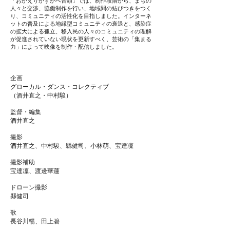
「おかえりかすかべ音頭」では、制作段階から、まちの
人々と交渉、協働制作を行い、地域間の結びつきをつく
り、コミュニティの活性化を目指しました。インターネ
ットの普及による地縁型コミュニティの衰退と、感染症
の拡大による孤立、移入民の人々のコミュニティの理解
が促進されていない現状を更新すべく、芸術の「集まる
力」によって映像を制作・配信しました。
企画
グローカル・ダンス・コレクティブ
（酒井直之・中村駿）
監督・編集
酒井直之
撮影
酒井直之、中村駿、縣健司、小林萌、宝達凜
撮影補助
宝達凜、渡邊華蓮
ドローン撮影
縣健司
歌
長谷川暢、田上碧