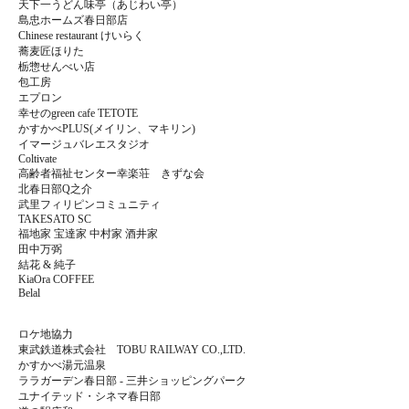
天下一うどん味亭（あじわい亭）
島忠ホームズ春日部店
Chinese restaurant けいらく
蕎麦匠ほりた
栃惣せんべい店
包工房
エプロン
幸せのgreen cafe TETOTE
かすかべPLUS(メイリン、マキリン)
イマージュバレエスタジオ
Coltivate
高齢者福祉センター幸楽荘 きずな会
北春日部Q之介
武里フィリピンコミュニティ
TAKESATO SC
福地家 宝達家 中村家 酒井家
田中万弼
結花 & 純子
KiaOra COFFEE
Belal
ロケ地協力
東武鉄道株式会社 TOBU RAILWAY CO.,LTD.
かすかべ湯元温泉
ララガーデン春日部 - 三井ショッピングパーク
ユナイテッド・シネマ春日部