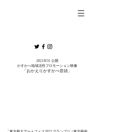
2021/8/31 公開
かすかべ地域活性プロモーション映像
「おかえりかすかべ音頭」
「東京藝大アートフェス2022 グランプリ <東京藝術