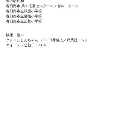
道の駅庄和
春日部市 第１児童センターエンゼル・ドーム
春日部市立武里小学校
春日部市立備後小学校
春日部市立正善小学校
版権・協力
クレヨンしんちゃん （C）臼井儀人／双葉社・シン
エイ・テレビ朝日・ADK
春日部商工会議所
特定非営利活動法人春日部藤源郷
春日部市教育委員会
春日部市高齢者支援課
春日部市こども政策課
すまいるシティSDGs未来都市春日部
和太鼓+ダンスユニット＜まだこばやし＞
odd fish
助成
東京藝大「I LOVE YOU」プロジェクト