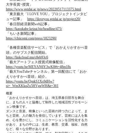
大学長賞>授賞」
https://www.geidai.ac.jp/news/20220517113375.html
「東京藝大「I LOVE YOU」プロジェクトインタビ
ュー記事」
https://iloveyou.geidai.ac.jp/project20/
「春日部経済新聞web記事」
https://kasukabe.keizai.biz/headline/475/
「ちいき新聞記事」
https://chiicomi.com/press/1823290/
「各種音楽配信サービス」で「おかえりかすかべ音
頭」のサブスク配信
開始。
https://linkcloud.mu/c8eb93c6
「藝大アートフェス​授賞式映像配信」
https://youtu.be/MEYAN6Y3wK8#t=48m18s
「藝大YouTubeチャンネル」第一回配信
にて「おか
えりかすかべ音頭」紹介。
https://youtu.be/QmkS1Xs9dHw?
si=_WmXKkqZx5HVggWH&t=361
概要
「おかえりかすかべ音頭」は、埼玉県春日部市を舞台
に、まちの人々と協働して制作した地域活性プロモーシ
ョン映像です。
ダンスと音楽、映像といった芸術の持つ力によって、ま
ちと芸術、人の魅力を発信しています。芸術には人を集
め、心を豊かにし、コミュニケーションを活性化する力
があり、まちの中には、生産、教育、交通、福祉、自然
など、様々な分野があります。