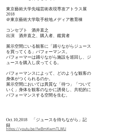
東京藝術大学先端芸術表現専攻アトラス展
2018
＠東京藝術大学取手校地メディア教育棟
コンセプト 酒井直之
出演 酒井直之、購入者、鑑賞者
展示空間にいる観客に「踊りながらジュース
を買ってくる」パフォーマンス。
パフォーマーは踊りながら施設を巡回し、ジ
ュースを購入し戻ってくる。
パフォーマンスによって、どのような観客の
身体がつくられるのか。
展示空間においては異質な「待つ」「ついて
いく」身体を観客のなかに誘発し、共犯的に
パフォーマンスする空間を生む。
Oct.10,2018 「ジュースを待ちながら」記
録
https://youtu.be/fwBmKwmTLWU